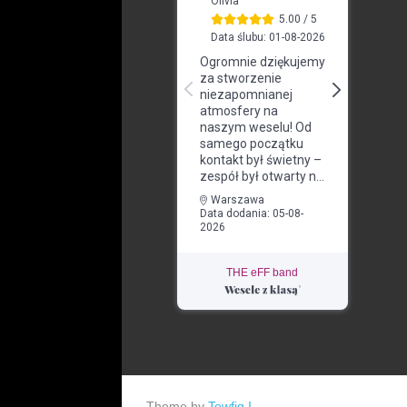
THE eFF band
Theme by
Towfiq I.