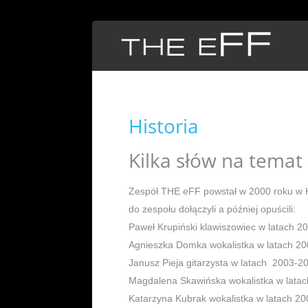
Historia
Kilka słów na temat 
Zespół THE eFF powstał w 2000 roku w K
do zespołu dołączyli a później opuścili:
Paweł Krupiński klawiszowiec w latach 2
Agnieszka Domka wokalistka w latach 20
Janusz Pieja gitarzysta w latach 2003-2
Magdalena Skawińska wokalistka w lata
Katarzyna Kubrak wokalistka w latach 2