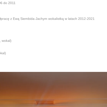
06 do 2011
ółpracę z Ewą Siembida-Jachym wokalistką w latach 2012-2021
, wokal)
kal)