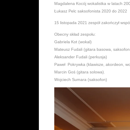
Magdalena Kocój wokalistka w latach 20
Łukasz Pelc saksofonista 2020 do 2022
15 listopada 2021 zespół zakończył wsp
Obecny skład zespołu:
Gabriela Kot (wokal)
Mateusz Fudali (gitara basowa, saksofon
Aleksander Fudali (perkusja)
Paweł Pokrywka (klawisze, akordeon, wo
Marcin Goś (gitara solowa).
Wojciech Sumara (saksofon)