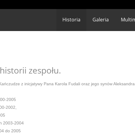
Historia
Galeria
Multi
historii zespołu.
ańczudze z inicjatywy Pana Karola Fudali oraz jego synów Aleksandra
000-2005
00-2002,
005
ch 2003-2004
004 do 2005