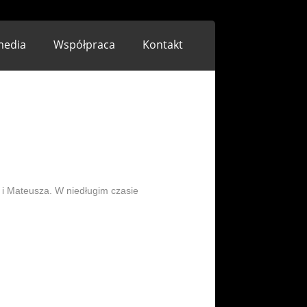
media
Współpraca
Kontakt
 i Mateusza. W niedługim czasie